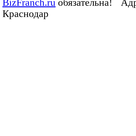
BizFranch.ru
обязательна!
Адр
Краснодар